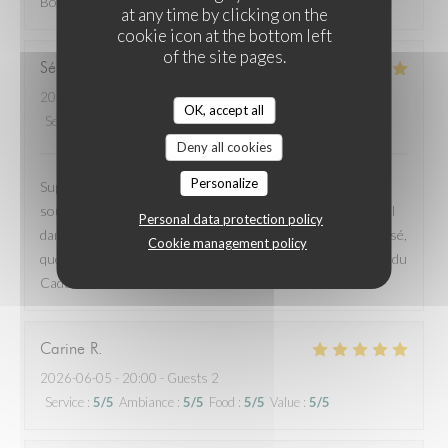
Bon restaurant, assiettes copieuses, belle présentation
at any time by clicking on the
cookie icon at the bottom left
of the site pages.
Sébastien
L
2026-06-14
- 11:30 - Guests 2
OK, accept all
Service
:
5
/5
Ambiance
:
4
/5
Food
:
5
/5
Value
:
4
/5
Deny all cookies
Personalize
Super moment! Service au top, super gentil, serviable,
souriant, malgré certains clients peu commodes. Et un régal
Personal data protection policy
dans l’assiette. Des plats assez simples mais très bien réalisé,
Cookie management policy
que ce soit les accras ou les viennoiseries. Bravo à l’équipe du
Caducée.
Carine
R
2026-06-05
- 20:00 - Guests 2
Service
:
5
/5
Ambiance
:
5
/5
Food
:
5
/5
Value
:
5
/5