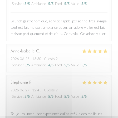
Service
:
5
/5
Ambiance
:
5
/5
Food
:
5
/5
Value
:
5
/5
Brunch gastronomique, service rapide, personnel très sympa,
tout est fait maison, ambiance super, on adore y aller est fait
maison pratiquement et délicieux. Convivial. On adore y aller.
Anne-Isabelle
C
2026-06-28
- 13:30 - Guests 2
Service
:
5
/5
Ambiance
:
4
/5
Food
:
5
/5
Value
:
5
/5
Stephanie
P
2026-06-27
- 12:45 - Guests 2
Service
:
5
/5
Ambiance
:
5
/5
Food
:
5
/5
Value
:
5
/5
Toujours une super expérience culinaire! Un des meilleurs