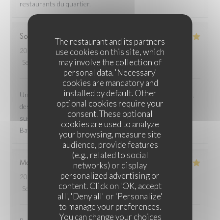
restaurants du quartier.
Sophie
C
The restaurant and its partners
use cookies on this site, which
2026-06-21
- 12:00 - Guests 3
may involve the collection of
Service
:
5
/5
Ambiance
:
5
/5
Food
:
4
/5
Value
:
4
/5
personal data. 'Necessary'
cookies are mandatory and
installed by default. Other
Une très bonne adresse pour un brunch le dimanche matin,
optional cookies require your
des produits de qualité, un repas copieux et équilibré. Et en
consent. These optional
sus, la terrasse-ex-parking-post-covid la plus jolie des
cookies are used to analyze
Batignolles à l'ombre d'un érable et de deux oliviers.
your browsing, measure site
audience, provide features
(e.g., related to social
Marjorie
D
networks) or display
personalized advertising or
2026-06-13
- 20:30 - Guests 2
content. Click on 'OK, accept
Service
:
5
/5
Ambiance
:
5
/5
Food
:
5
/5
Value
:
5
/5
all', 'Deny all' or 'Personalize'
to manage your preferences.
You can change your choices