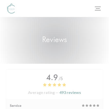
Personalizing your cookie choices
Reviews
4.9
/5
Average rating —
493 reviews
Service