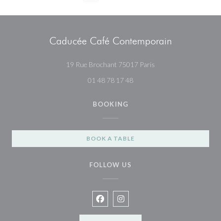
Caducée Café Contemporain
((opens in a new wind
19 Rue Brochant 75017 Paris
01 48 78 17 48
BOOKING
BOOK A TABLE
FOLLOW US
Facebook ((opens in a new window)
Instagram ((opens in a new wi