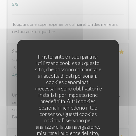
5
/5
Toujours une super expérience culinaire! Un des meilleurs
restaurants du quartier.
Sophie
C
Il ristorante e i suoi partner
2026-06-21
- 12:00 - Ospiti 3
utilizzano cookies su questo
Servizio
:
5
/5
Atmosfera
:
5
/5
Cucina
:
4
/5
Qualità / Prezzo
:
sito, che possono comportare
la raccolta di dati personali. I
4
/5
cookies denominati
«necessari» sono obbligatori e
installati per impostazione
Une très bonne adresse pour un brunch le dimanche matin,
predefinita. Altri cookies
des produits de qualité, un repas copieux et équilibré. Et en
opzionali richiedono il tuo
sus, la terrasse-ex-parking-post-covid la plus jolie des
consenso. Questi cookies
Batignolles à l'ombre d'un érable et de deux oliviers.
opzionali servono per
analizzare la tua navigazione,
misurare l'audience del sito,