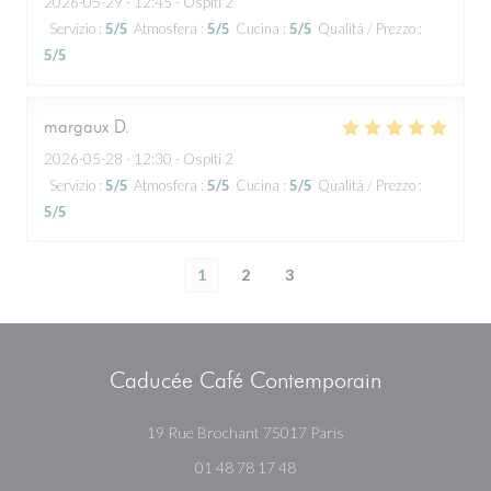
2026-05-29
- 12:45 - Ospiti 2
Servizio
:
5
/5
Atmosfera
:
5
/5
Cucina
:
5
/5
Qualità / Prezzo
:
5
/5
margaux
D
2026-05-28
- 12:30 - Ospiti 2
Servizio
:
5
/5
Atmosfera
:
5
/5
Cucina
:
5
/5
Qualità / Prezzo
:
5
/5
1
2
3
Caducée Café Contemporain
((apre una nuova fines
19 Rue Brochant 75017 Paris
01 48 78 17 48