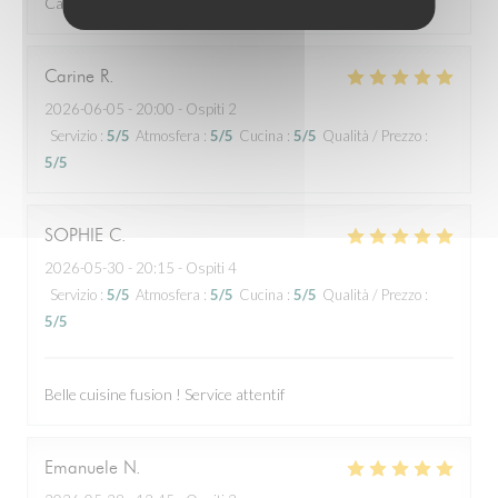
Caducée.
Carine
R
2026-06-05
- 20:00 - Ospiti 2
Servizio
:
5
/5
Atmosfera
:
5
/5
Cucina
:
5
/5
Qualità / Prezzo
:
5
/5
SOPHIE
C
2026-05-30
- 20:15 - Ospiti 4
Servizio
:
5
/5
Atmosfera
:
5
/5
Cucina
:
5
/5
Qualità / Prezzo
:
5
/5
Belle cuisine fusion ! Service attentif
Emanuele
N