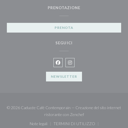
PRENOTAZIONE
PRENOTA
SEGUICI
Facebook ((apre una nuova finestra)
Instagram ((apre una nuova fin
NEWSLETTER
© 2026 Caducée Café Contemporain — Creazione del sito internet
((apre una nuova finestra)
ristorante con
Zenchef
Note legali
TERMINI DI UTILIZZO
((apre una nuova finestra))
((apre una nuova finestra))