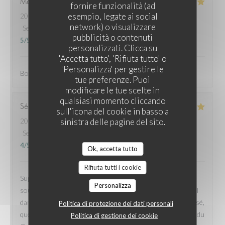
Marjorie
D
fornire funzionalità (ad
esempio, legate ai social
2026-06-13
- 20:30 - Ospiti 2
network) o visualizzare
Servizio
:
5
/5
Atmosfera
:
5
/5
Cucina
:
5
/5
Qualità / Prezzo
:
pubblicità o contenuti
5
/5
personalizzati. Clicca su
'Accetta tutto', 'Rifiuta tutto' o
'Personalizza' per gestire le
Bon restaurant, assiettes copieuses, belle présentation
tue preferenze. Puoi
modificare le tue scelte in
qualsiasi momento cliccando
Sébastien
L
sull'icona del cookie in basso a
sinistra delle pagine del sito.
2026-06-14
- 11:30 - Ospiti 2
Servizio
:
5
/5
Atmosfera
:
4
/5
Cucina
:
5
/5
Qualità / Prezzo
:
4
/5
Ok, accetta tutto
Rifiuta tutti i cookie
Super moment! Service au top, super gentil, serviable,
Personalizza
souriant, malgré certains clients peu commodes. Et un régal
dans l’assiette. Des plats assez simples mais très bien réalisé,
Politica di protezione dei dati personali
que ce soit les accras ou les viennoiseries. Bravo à l’équipe du
Politica di gestione dei cookie