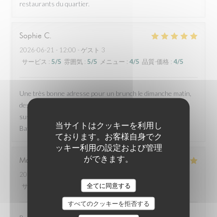
restaurants du quartier.
Sophie
C
2026-06-21
- 12:00 - ゲスト 3
サービス
:
5
/5
雰囲気
:
5
/5
メニュー
:
4
/5
品質-価格
:
4
/5
Une très bonne adresse pour un brunch le dimanche matin,
des produits de qualité, un repas copieux et équilibré. Et en
sus, la terrasse-ex-parking-post-covid la plus jolie des
当サイトはクッキーを利用し
Batignolles à l'ombre d'un érable et de deux oliviers.
ております。お客様自身でク
ッキー利用の設定および管理
ができます。
Marjorie
D
2026-06-13
- 20:30 - ゲスト 2
全てに同意する
サービス
:
5
/5
雰囲気
:
5
/5
メニュー
:
5
/5
品質-価格
:
5
/5
すべてのクッキーを拒否する