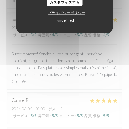
Bon restaurant, assiettes copieuses, belle présentation
カスタマイズする
プライバシーポリシー
Sébastien
L
undefined
2026-06-14
- 11:30 - ゲスト 2
サービス
:
5
/5
雰囲気
:
4
/5
メニュー
:
5
/5
品質-価格
:
4
/5
Super moment! Service au top, super gentil, serviable,
souriant, malgré certains clients peu commodes. Et un régal
dans l’assiette. Des plats assez simples mais très bien réalisé,
que ce soit les accras ou les viennoiseries. Bravo à l’équipe du
Caducée.
Carine
R
2026-06-05
- 20:00 - ゲスト 2
サービス
:
5
/5
雰囲気
:
5
/5
メニュー
:
5
/5
品質-価格
:
5
/5