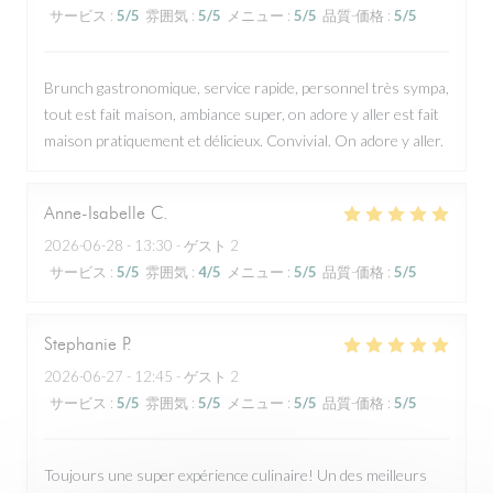
サービス
:
5
/5
雰囲気
:
5
/5
メニュー
:
5
/5
品質-価格
:
5
/5
Brunch gastronomique, service rapide, personnel très sympa,
tout est fait maison, ambiance super, on adore y aller est fait
maison pratiquement et délicieux. Convivial. On adore y aller.
Anne-Isabelle
C
2026-06-28
- 13:30 - ゲスト 2
サービス
:
5
/5
雰囲気
:
4
/5
メニュー
:
5
/5
品質-価格
:
5
/5
Stephanie
P
2026-06-27
- 12:45 - ゲスト 2
サービス
:
5
/5
雰囲気
:
5
/5
メニュー
:
5
/5
品質-価格
:
5
/5
Toujours une super expérience culinaire! Un des meilleurs