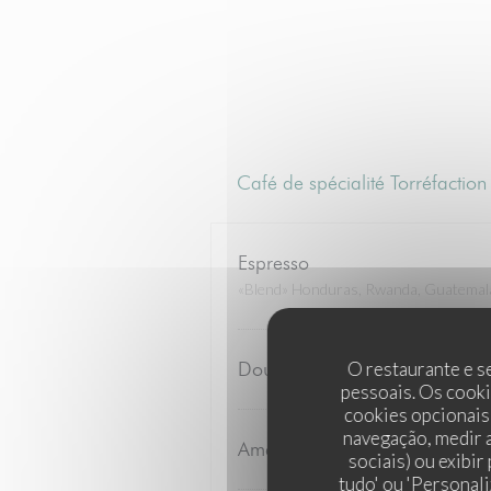
Café de spécialité Torréfaction 
Espresso
«Blend» Honduras, Rwanda, Guatemal
Double espresso
O restaurante e se
pessoais. Os cooki
cookies opcionais
navegação, medir a
Americano
sociais) ou exibir
tudo' ou 'Personali