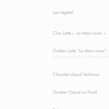
Lait végétal
Chai Latte « La Main noire »
Golden Latte “La Main noire” :
Pointe de curcuma, cannelle et gingem
Chocolat chaud Valrhona
Gimber Chaud ou Froid