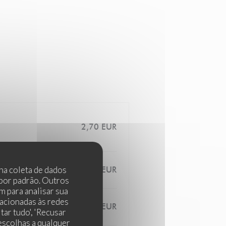
2,70 EUR
 na coleta de dados
4,50 EUR
 por padrão. Outros
 para analisar sua
lacionadas às redes
3,00 EUR
tar tudo', 'Recusar
 escolhas a qualquer