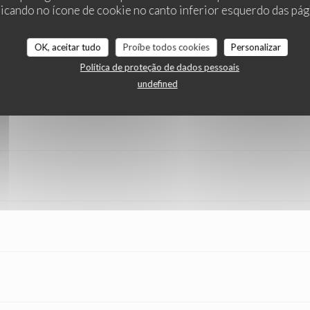
cando no ícone de cookie no canto inferior esquerdo das pági
OK, aceitar tudo
Proíbe todos cookies
Personalizar
Política de proteção de dados pessoais
undefined