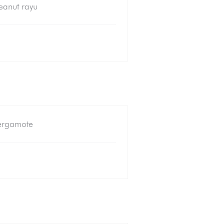
eanut rayu
bergamote