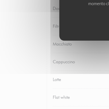
momento cli
Double Americano
Filtre
Macchiato
Cappuccino
Latte
Flat white