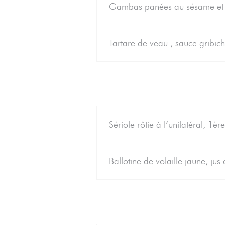
Gambas panées au sésame et p
Tartare de veau , sauce gribic
Sériole rôtie à l’unilatéral, 1
Ballotine de volaille jaune, ju