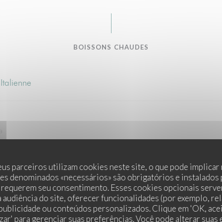
BOISSONS CHAUDES
Italienne
a
us parceiros utilizam cookies neste site, o que pode implicar
es denominados «necessários» são obrigatórios e instalados
 requerem seu consentimento. Esses cookies opcionais servem
 audiência do site, oferecer funcionalidades (por exemplo, re
 publicidade ou conteúdos personalizados. Clique em 'OK, acei
zar' para gerenciar suas preferências. Você pode alterar suas