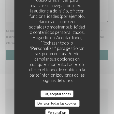
opcionales sirven para
analizar su navegación, medir
la audiencia del sitio, ofrecer
funcionalidades (por ejemplo,
relacionadas con redes
sociales) o mostrar publicidad
De acuerdo con la normativa de protección de datos, puede ejercer su derecho a no recibir
o contenidos personalizados.
Haga clic en 'Aceptar todo',
comunicaciones comerciales inscribiéndose en la Lista Robinson:
listarobinson.es
. Para más
'Rechazar todo' o
información sobre el tratamiento de sus datos, consulte nuestra
política de privacidad
.
'Personalizar' para gestionar
sus preferencias. Puede
cambiar sus opciones en
cualquier momento haciendo
clic en el icono de cookie en la
parte inferior izquierda de las
páginas del sitio.
OK, aceptar todas
INFORMACIÓN GENERAL
Denegar todas las cookies
Personalizar