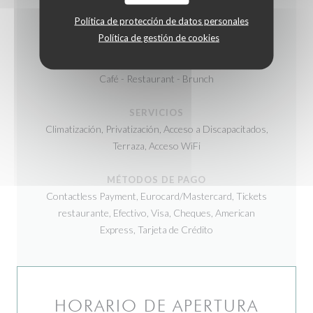
COCINA
Política de protección de datos personales
creativa, Hecho en casa, productos de temporada
Política de gestión de cookies
TIPO DE NEGOCIO
Café - Restaurant - Brunch
SERVICIOS
Climatización, Privatización, Acceso a Discapacitados,
Terraza, Acceso WiFi
MÉTODOS DE PAGO
Contactless Payment, Eurocard/Mastercard, Tickets
restaurante, Efectivo, Visa, Cheques, American
Express, Tarjeta de Crédito
HORARIO DE APERTURA