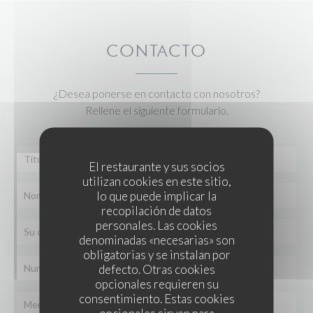
CONTACTO
¿Desea ponerse en contacto con nosotros?
Rellene el siguiente formulario.
El restaurante y sus socios
utilizan cookies en este sitio,
lo que puede implicar la
recopilación de datos
personales. Las cookies
denominadas «necesarias» son
obligatorias y se instalan por
defecto. Otras cookies
opcionales requieren su
consentimiento. Estas cookies