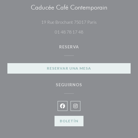
Caducée Café Contemporain
((abre en una nueva v
19 Rue Brochant 75017 Paris
01 48 78 17 48
RESERVA
RESERVAR UNA MESA
SEGUIRNOS
Facebook ((abre en una nueva venta
Instagram ((abre en una nueva
BOLETÍN