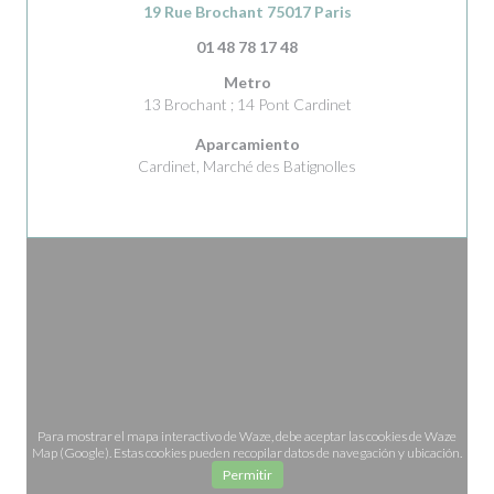
((abre en una nueva
19 Rue Brochant 75017 Paris
01 48 78 17 48
Metro
13 Brochant ; 14 Pont Cardinet
Aparcamiento
Cardinet, Marché des Batignolles
Para mostrar el mapa interactivo de Waze, debe aceptar las cookies de Waze
Map (Google). Estas cookies pueden recopilar datos de navegación y ubicación.
Permitir