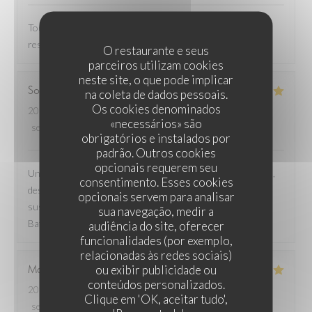
Toujours une super expérience culinaire! Un des meilleurs
restaurants du quartier.
O restaurante e seus
parceiros utilizam cookies
neste site, o que pode implicar
Sophie
C
na coleta de dados pessoais.
Os cookies denominados
2026-06-21
- 12:00 - guests 3
«necessários» são
service
:
5
/5
ambience
:
5
/5
menu
:
4
/5
quality_price
:
4
/5
obrigatórios e instalados por
padrão. Outros cookies
opcionais requerem seu
Une très bonne adresse pour un brunch le dimanche matin,
consentimento. Esses cookies
des produits de qualité, un repas copieux et équilibré. Et en
opcionais servem para analisar
sus, la terrasse-ex-parking-post-covid la plus jolie des
sua navegação, medir a
Batignolles à l'ombre d'un érable et de deux oliviers.
audiência do site, oferecer
funcionalidades (por exemplo,
relacionadas às redes sociais)
ou exibir publicidade ou
Marjorie
D
conteúdos personalizados.
2026-06-13
- 20:30 - guests 2
Clique em 'OK, aceitar tudo',
service
:
5
/5
ambience
:
5
/5
menu
:
5
/5
quality_price
:
5
/5