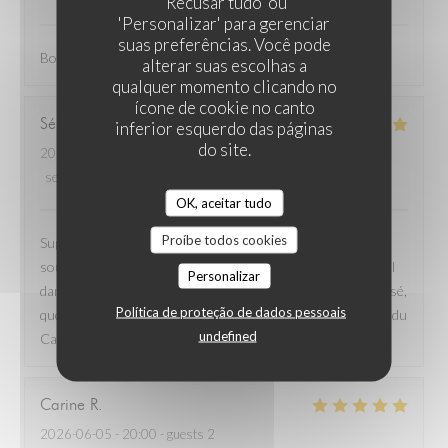
'Recusar tudo' ou
'Personalizar' para gerenciar
suas preferências. Você pode
Bon restaurant, assiettes copieuses, belle présentation
alterar suas escolhas a
qualquer momento clicando no
ícone de cookie no canto
Sébastien
L
inferior esquerdo das páginas
do site.
2026-06-14
- 11:30 - guests 2
service
:
5
/5
ambience
:
4
/5
menu
:
5
/5
quality_price
:
4
/5
OK, aceitar tudo
Proíbe todos cookies
Super moment! Service au top, super gentil, serviable,
souriant, malgré certains clients peu commodes. Et un régal
Personalizar
dans l’assiette. Des plats assez simples mais très bien réalisé,
Política de proteção de dados pessoais
que ce soit les accras ou les viennoiseries. Bravo à l’équipe du
undefined
Caducée.
Carine
R
2026-06-05
- 20:00 - guests 2