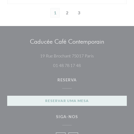
1
2
3
Caducée Café Contemporain
((abre numa nova janel
19 Rue Brochant 75017 Paris
01 48 78 17 48
RESERVA
RESERVAR UMA MESA
SIGA-NOS