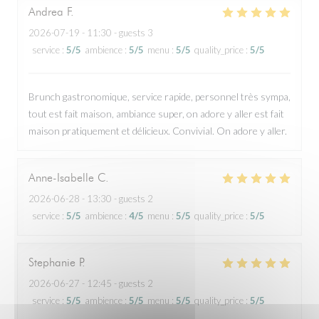
Andrea
F
2026-07-19
- 11:30 - guests 3
service
:
5
/5
ambience
:
5
/5
menu
:
5
/5
quality_price
:
5
/5
Brunch gastronomique, service rapide, personnel très sympa,
tout est fait maison, ambiance super, on adore y aller est fait
maison pratiquement et délicieux. Convivial. On adore y aller.
Anne-Isabelle
C
2026-06-28
- 13:30 - guests 2
service
:
5
/5
ambience
:
4
/5
menu
:
5
/5
quality_price
:
5
/5
Stephanie
P
2026-06-27
- 12:45 - guests 2
service
:
5
/5
ambience
:
5
/5
menu
:
5
/5
quality_price
:
5
/5